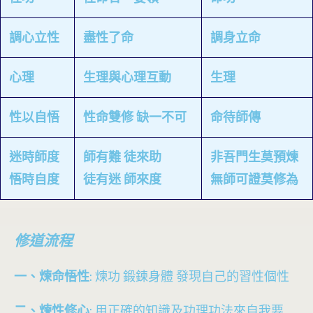
調心立性
盡性了命
調身立命
心理
生理與心理互動
生理
性以自悟
性命雙修 缺一不可
命待師傳
迷時師度
師有難 徒來助
非吾門生莫預煉
悟時自度
徒有迷 師來度
無師可證莫修為
修道流程
一、煉命悟性
: 煉功 鍛鍊身體 發現自己的習性個性
二、煉性修心
: 用正確的知識及功理功法來自我要