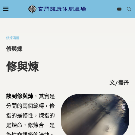
修煉講義
修與煉
修與煉
文/燾丹
談到修與煉
，其實是
分開的兩個範疇，修
指的是修性，煉指的
是煉命，修煉合一是