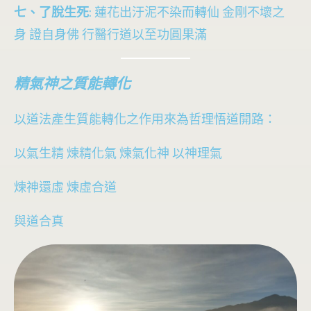
七、了脫生死
: 蓮花出汙泥不染而轉仙 金剛不壞之
身 證自身佛 行醫行道以至功圓果滿
精氣神之質能轉化
以道法產生質能轉化之作用來為哲理悟道開路：
以氣生精 煉精化氣 煉氣化神 以神理氣
煉神還虛 煉虛合道
與道合真