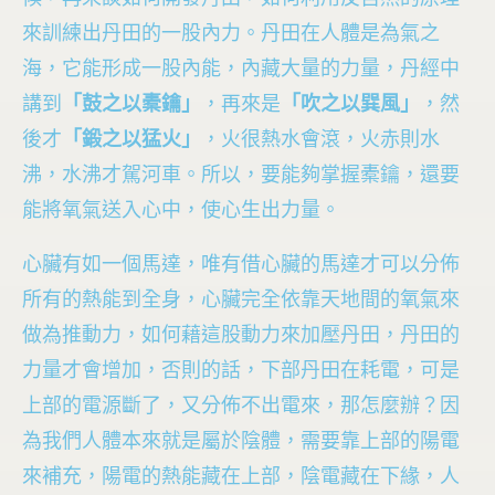
來訓練出丹田的一股內力。丹田在人體是為氣之
海，它能形成一股內能，內藏大量的力量，丹經中
講到
「鼓之以橐鑰」
，再來是
「吹之以巽風」
，然
後才
「鍛之以猛火」
，火很熱水會滾，火赤則水
沸，水沸才駕河車。所以，要能夠掌握橐鑰，還要
能將氧氣送入心中，使心生出力量。
心臟有如一個馬達，唯有借心臟的馬達才可以分佈
所有的熱能到全身，心臟完全依靠天地間的氧氣來
做為推動力，如何藉這股動力來加壓丹田，丹田的
力量才會增加，否則的話，下部丹田在耗電，可是
上部的電源斷了，又分佈不出電來，那怎麼辦？因
為我們人體本來就是屬於陰體，需要靠上部的陽電
來補充，陽電的熱能藏在上部，陰電藏在下緣，人