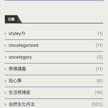
分類
styley.fr
(1)
Uncategorized
(11)
uncategory
(3)
修煉講義
(11)
指心集
(8)
生活修煉家
(18)
自然生化丹法
(503)