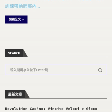
訓練帶動肺部內 …
閱讀全文
SEARCH
最新文章
Revolution Casino: Vincite Veloci e Gioco