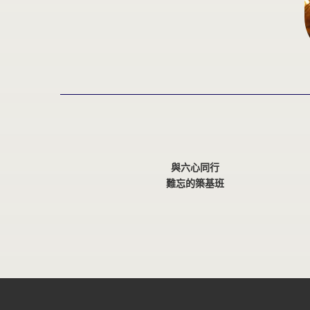
與六心同行
難忘的築基班
開啟那扇《玄門與我》
原來錯的就是我自己
伴自己同行
愛，錯了嗎？
除草的小啟示
「真心願行」起修之路
當人生與修煉接軌