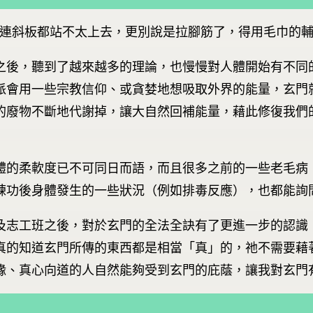
連斜板都站不太上去，更別說是拉腳筋了，得用毛巾的
之後，聽到了越來越多的理論，也慢慢對人體開始有不同
派會用一些宗教信仰、或貪婪地想吸取外界的能量，玄門
的廢物不斷地代謝掉，讓大自然回補能量，藉此修復我們
體的柔軟度已不可同日而語，而且很多之前的一些老毛病
練功後身體發生的一些狀況（例如排毒反應），也都能詢
及志工班之後，對於玄門的全法全訣有了更進一步的認識
真的知道玄門所傳的東西都是相當「真」的，祂不需要藉
緣、真心向道的人自然能夠受到玄門的庇蔭，讓我對玄門